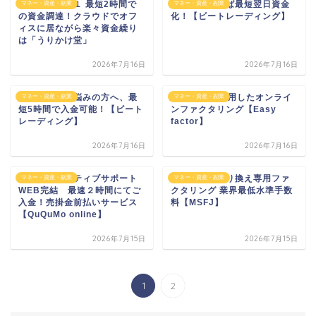
株式会社ｈｓ１ 最短2時間で
注文書があれば最短翌日資金
マネー・資産・副業
マネー・資産・副業
の資金調達！クラウドでオフ
化！【ビートレーディング】
ィスに居ながら楽々資金繰り
は「うりかけ堂」
2026年7月16日
2026年7月16日
資金繰りにお悩みの方へ、最
Fin Techを活用したオンライ
マネー・資産・副業
マネー・資産・副業
短5時間で入金可能！【ビート
ンファクタリング【Easy
レーディング】
factor】
2026年7月16日
2026年7月16日
株式会社アクティブサポート
他社からの乗り換え専用ファ
マネー・資産・副業
マネー・資産・副業
WEB完結 最速２時間にてご
クタリング 業界最低水準手数
入金！売掛金前払いサービス
料【MSFJ】
【QuQuMo online】
2026年7月15日
2026年7月15日
1
2