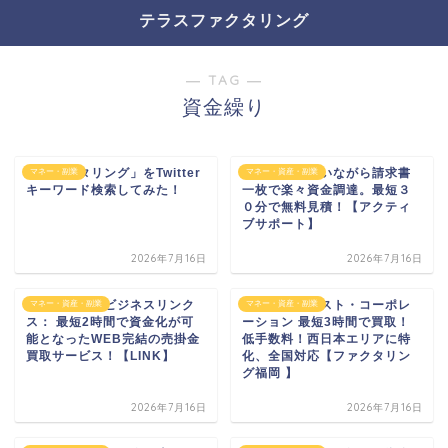
テラスファクタリング
― TAG ―
資金繰り
「ファクタリング」をTwitter
簡単！会社にいながら請求書
マネー・副業
マネー・資産・副業
キーワード検索してみた！
一枚で楽々資金調達。最短３
０分で無料見積！【アクティ
ブサポート】
2026年7月16日
2026年7月16日
株式会社日本ビジネスリンク
有限会社トラスト・コーポレ
マネー・資産・副業
マネー・資産・副業
ス： 最短2時間で資金化が可
ーション 最短3時間で買取！
能となったWEB完結の売掛金
低手数料！西日本エリアに特
買取サービス！【LINK】
化、全国対応【ファクタリン
グ福岡 】
2026年7月16日
2026年7月16日