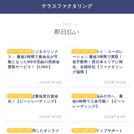
テラスファクタリング
― TAG ―
即日払い
株式会社日本ビジネスリンク
有限会社トラスト・コーポレ
マネー・資産・副業
マネー・資産・副業
ス： 最短2時間で資金化が可
ーション 最短3時間で買取！
能となったWEB完結の売掛金
低手数料！西日本エリアに特
買取サービス！【LINK】
化、全国対応【ファクタリン
グ福岡 】
2026年7月16日
2026年7月16日
注文書があれば最短翌日資金
資金繰りにお悩みの方へ、最
マネー・資産・副業
マネー・資産・副業
化！【ビートレーディング】
短5時間で入金可能！【ビート
レーディング】
2026年7月16日
2026年7月16日
Fin Techを活用したオンライ
株式会社アクティブサポート
マネー・資産・副業
マネー・資産・副業