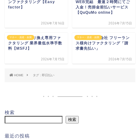
ンファクタリング【Easy
WEB完結 最速２時間にてご
factor】
入金！売掛金前払いサービス
【QuQuMo online】
2026年7月16日
2026年7月15日
他社からの乗り換え専用ファ
ＭＳＦＪ株式会社 フリーラン
マネー・資産・副業
マネー・資産・副業
クタリング 業界最低水準手数
ス様向けファクタリング「請
料【MSFJ】
求書先払い」
2026年7月15日
2026年7月15日
HOME
タグ : 即日払い
検索
検索
最近の投稿