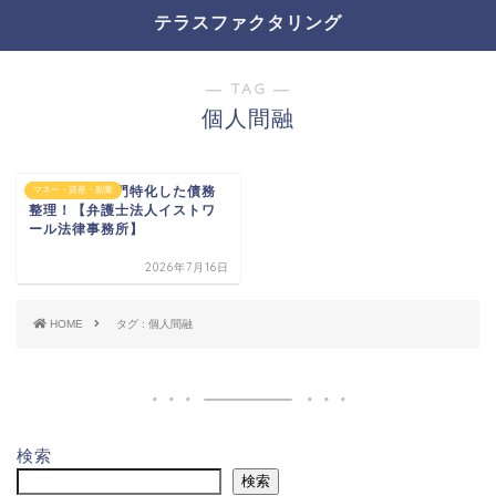
テラスファクタリング
― TAG ―
個人間融
借金問題に専門特化した債務
マネー・資産・副業
整理！【弁護士法人イストワ
ール法律事務所】
2026年7月16日
HOME
タグ : 個人間融
検索
検索