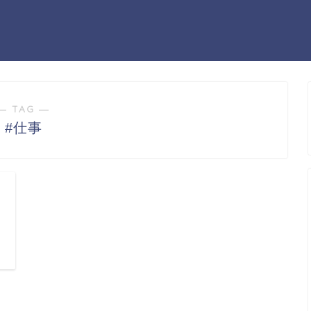
― TAG ―
#仕事
日